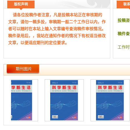
睡觉时
版权声明
联
接骨木
请各位投稿作者注意，凡是投稿本站正在审核期的
提升哺
投稿咨
文章，请勿一稿多投，审稿期一般二个工作日以内，作
进展
者可以随时在本站上输入文章编号查询稿件审核情况。
神经胶
稿件查
稿件录用后，，我站在通知作者的情况下有权适当修改
新研究
文章，以便适应期刊的定位要求。
癌症肺
工作时
科学家
G蛋白
新方法
期刊图片
科学家
“核斑点
声音
医学是
AI时代
无创产检
专注原
科普|肿
乳腺肿物