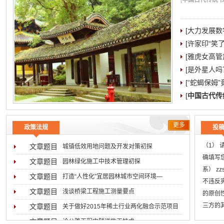
[
中国古代传统书院
[大力发展数
[许家印“笑
[雅虎女高管加
[是外星人吗
[“蛇蝎保姆
[
中国古代传
更多
政策法规
投
（1）
文章题目
城镇低效用地问题及开发对策初探
确填写
文章题目
园林绿化施工中技术管理初探
系） z
文章题目
打造“人性化”宜居园林城市空间环境―
不违反
文章题目
浅谈桥梁工程施工测量要点
的原创
三方的
文章题目
关于做好2015年稀土行业两化融合示范项目
用稿标
文章题目
论公路工程中隧道施工技术