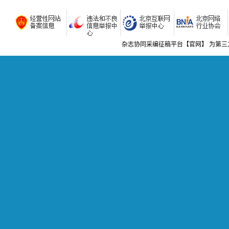
关于乳腺
肿瘤患者
科普|口
米娅的
杂志协同采编征稿平台【官网】 为第三
青;24-2
如何应对
科普|骨
腰腿痛怎
科普|儿
诺如病毒
科普|营
小小黄瓜
科普|神
帕金森病
科普|妇
“笑尿
敏;36-3
科普|检
“小鲜肉