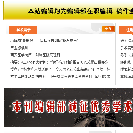
文章题目
投标压价的分析及其对策
文章题目
普通外科手术患者医院感染与手术室护理
更多
学术展示
往
小鲜肉”变形记——病理报告如何“琢石成玉”
研究揭
王金娜侯川
手术实
西安医学院第一附属医院病理科
冬季以
摘要：<正>总有患者问：“你们病理科的报告怎么总是出得那么
经训练
慢啊？”“标本昨天就送到了，今天怎么还没出结果？”有时候，标
睡眠越
本早上刚刚送到病理科，下午就会有医生或者患者打电话问结果
北极冻
有没有出来。本文就给大家揭秘送来病理科的样本“小鲜肉”如何
法国发
永久保鲜并华丽变身，最终得出一份能提供诊断、指导治疗的病
新研究
理报告。
科学家设
罗马帝
2024
全球1/
研究团