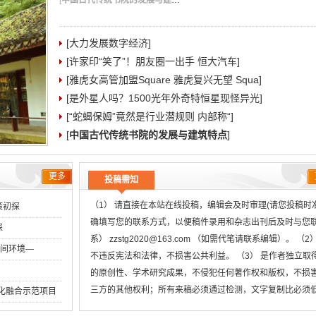
[
中国古代传统书院的发展与建筑特点
]
[大力发展数字经济]
[许家印“笑了”！朋友圈一出手 恒大汽车]
[雅虎女高管加盟Square 雅虎复兴无望 Squa]
[是外星人吗？1500光年外奇特恒星现怪异光]
[“蛇蝎保姆”竟然是行业潜规则 内部称“]
[
中国古代传统书院的发展与建筑特点
]
更多
投稿需知
（1） 请直接在本站在线投稿，编辑会及时审理(请您投稿时
策初探
确填写您的联系方式，以便稿件录用和杂志出刊后及时与您
探
系） zzstg2020@163.com （如需代笔请联系编辑）。 （2
空间环境―
不违反宪法和法律，不损害公共利益。 （3） 是作者独立取
的原创性、学术研究成果，不侵犯任何著作权和版权，不损
三方的其他权利；所有来稿必须通过检测，文字复制比必须
两化融合示范项目
用稿标准，引用