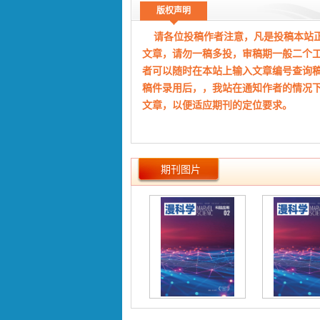
7-9
版权声明
对肥胖人群实施健康教育的措施与效果探讨
请各位投稿作者注意，凡是投稿本站
雷舒
文章，请勿一稿多投，审稿期一般二个
者可以随时在本站上输入文章编号查询
10-12
稿件录用后，，我站在通知作者的情况
实验研究
文章，以便适应期刊的定位要求。
石油天然气工程中机械设备的故障诊断技术研
徐志诚
期刊图片
13-15
水利工程水库大坝混凝土施工技术探究
梁昌俊
16-18
建筑工程中钢筋混凝土工程施工关键技术分析
曹海宁
19-21