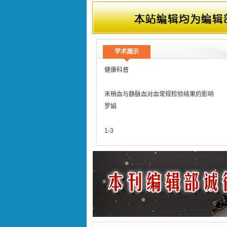
文章题目
投标压价的分析及其对策
文章题目
普通外科手术患者医院感染
学术展示
健康科普
末梢血与静脉血对血常规检验结果的影响
罗娟
1-3
糖尿病患者健康管理策略研究
罗叡
4-6
孕产妇保健服务在围产期的应用效果
高丽丽