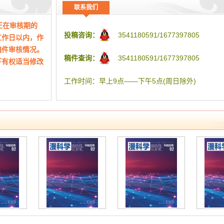
联系我们
正在审核期的
投稿咨询：
3541180591/1677397805
工作日以内，作
国土空间规划体系下的城市设计理论研
稿件审核情况。
稿件查询：
3541180591/1677397805
下有权适当修改
作者：郭杰
工作时间：早上9点——下午5点(周日除外)
究
贵州中水建设管理股份有限公司 550081
摘要：在国土空间规划体系日益完善的背景下,城市设计理论
究成为推动城市建设高质量发展的重要支撑。国土空间规划
是国家空间发展的指南,更是实现可持续发展的空间蓝图,它融
了主体功能区规划、土地利用规划、城乡规划等多元空间规划
旨在构建“多规合一”的现代化规划体系。在这一宏观框架下,
设计不再仅仅局限于城市物质空间的形态塑造,而是更加注重
态、经济、社会、文化等多维度的协调发展,致力于打造具有
域特色、宜居宜业、可持续发展的城市环境。 摘要译文
来源：《漫科学(科技应用)》 • 2025年02期 79-81，共3页
关键词：城市设计; 国土空间; 规划