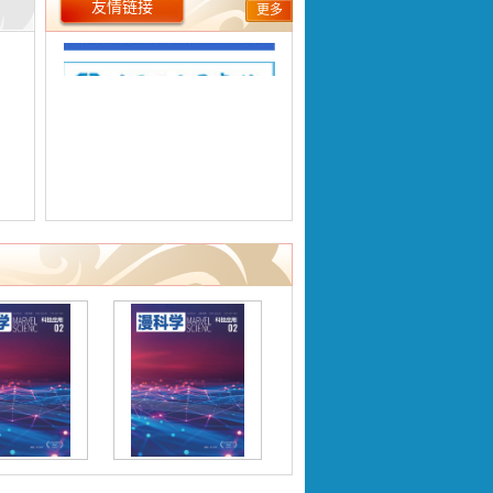
友情链接
更多
究
研
不仅
合
,
城市
生
地