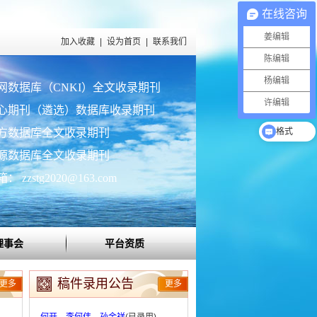
在线咨询
姜编辑
加入收藏
|
设为首页
|
联系我们
陈编辑
杨编辑
网数据库（CNKI）全文收录期刊
许编辑
心期刊（遴选）数据库收录期刊
出刊时间
方数据库全文收录期刊
格式
源数据库全文收录期刊
 zzstg2020@163.com
理事会
平台资质
稿件录用公告
更多
更多