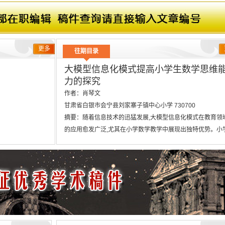
与手术室护理
更多
往期目录
大模型信息化模式提高小学生数学思维
力的探究
作
者：
肖琴文
甘肃省白银市会宁县刘家寨子镇中心小学 730700
摘
要：
随着信息技术的迅猛发展,大模型信息化模式在教育领
的应用愈发广泛,尤其在小学数学教学中展现出独特优势。小
生正处于认知发展的关键阶段,其数学思维能力的培养对未来
习至关重要。本研究旨在探讨利用大模型信息化模式如何有
升小学生的数学思维能力,通过引入互动式学习、个性化辅导
即时反馈,激发学生的学习热情和独立思考能力,为提升基础教
质量提供新的思路和实践依据。 摘要译文
来
源：
《漫科学(科技应用)》 • 2025年02期 184-186，共3页
关键词：数学思维能力; 大模型信息化模式; 小学生