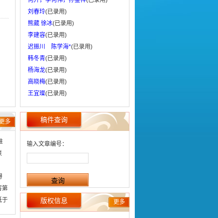
何开，李何伟，孙金祥
(已录用)
刘春玲
(已录用)
熊葳 徐冰
(已录用)
李建容
(已录用)
迟振川 陈学海*
(已录用)
韩冬青
(已录用)
杨海龙
(已录用)
高晓梅
(已录用)
王宜璨
(已录用)
稿件查询
更多
准
输入文章编号：
联
）
得
害第
低于
版权信息
更多