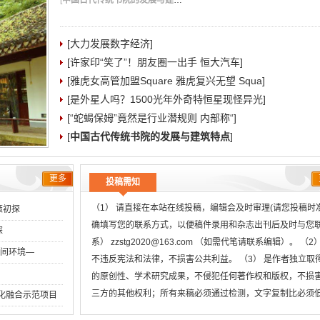
[
中国古代传统书院的发展与建筑特点
]
[大力发展数字经济]
[许家印“笑了”！朋友圈一出手 恒大汽车]
[雅虎女高管加盟Square 雅虎复兴无望 Squa]
[是外星人吗？1500光年外奇特恒星现怪异光]
[“蛇蝎保姆”竟然是行业潜规则 内部称“]
[
中国古代传统书院的发展与建筑特点
]
更多
投稿需知
（1） 请直接在本站在线投稿，编辑会及时审理(请您投稿时
策初探
确填写您的联系方式，以便稿件录用和杂志出刊后及时与您
探
系） zzstg2020@163.com （如需代笔请联系编辑）。 （2
空间环境―
不违反宪法和法律，不损害公共利益。 （3） 是作者独立取
的原创性、学术研究成果，不侵犯任何著作权和版权，不损
三方的其他权利；所有来稿必须通过检测，文字复制比必须
两化融合示范项目
用稿标准，引用