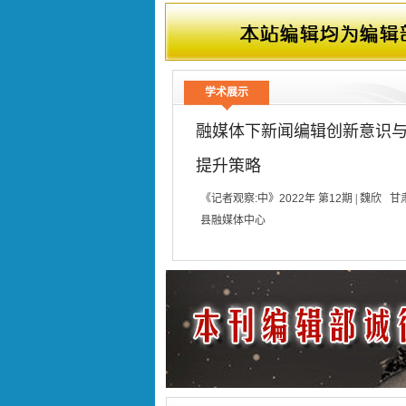
文章题目
投标压价的分析及其对策
文章题目
普通外科手术患者医院感染
学术展示
融媒体下新闻编辑创新意识
提升策略
《记者观察:中》2022年 第12期
|
魏欣
甘
县融媒体中心
摘 要：
随着互联网时代的来临,科
产业提出了更高的要求。在融媒体时
迫切需要解决的问题。因此,文章就
对策,以期推动新闻编辑事业的健康
【分 类】
【文化、科学、教育、