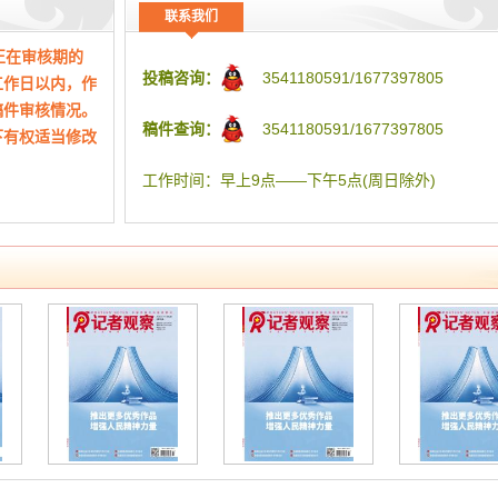
媒体融合背景下的国有企业宣传工作研究 (31)高义;国婧;雷会
识
融合能力
联系我们
媒体深度融合要凝聚宣传工作全力——以驻马店市成为全国
76-78页 共3页
 第12期
正在审核期的
融媒体中心推进试点市建设为例 (34)张新理
投稿咨询：
3541180591/1677397805
工作日以内，作
采编之窗
稿件审核情况。
新媒体时代党建工作创新浅谈 (37)谭琳
稿件查询：
3541180591/1677397805
下有权适当修改
新闻媒体传播正能量,助力城市文明建设 (40)向滟伶
融媒体时代下编辑职业能力的提升与促进 (43)袁萍
工作时间：早上9点——下午5点(周日除外)
融媒体时代新闻生产的“守正”与“创新”——以苏州市吴江区融
体中心实践为例 (46)陈洁
新时期下地市报时事新闻的编辑思路 (49)陈德
新时代正能量传播的“时、度、效”把控策略研究 (52)程益聪;
娟
传媒纵横
新媒体环境下深度报道的挑战与机遇 (55)张柳青
融媒体时代传统媒体如何做到内容为王 (58)周圆
学术期刊编辑素养提升策略研究 (61)吴晶;江西
从语言风格浅谈传统纸媒与新媒体的融合发展 (64)巩航瑾
如何激发短视频的正向社会价值 (67)彭晓娟
浅谈全媒体时代传统媒体与新媒体的深度融合 (70)张富娥