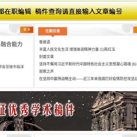
与手术室护理
更多
往期目录
卷首语
与融合能力
丰富人民文化生活 增强奋进精神力量 (1)陈红玉
封面文章
坚持不懈用习近平新时代中国特色社会主义思想凝心铸魂 (6)
肃省张掖市临泽
观察之声
在坚持中赢得战略主动——近三年来我国打好疫情防控攻坚
评 (10)陈芳;董瑞丰;胡喆;彭韵佳
学技术的飞速发展,新媒介的发展速度也越来越快。这对新闻传媒
推动实现全体老年人享有基本养老服务 (14)李纪恒
代,如何提高新闻编辑的创新意识、整合能力,是当前新闻工作者
社区治理亮点新观察 (18)
当前新闻编辑工作中存在的一些问题进行了分析,并提出了相应的
思想家
发展。
论实现碳达峰与碳中和的路径探析 (22)高语童
融媒体时代下传统媒体转型核心问题探讨 (25)刘倩
>
>
体育】
信息与知识传播
新闻学、新闻事业
提高传统新闻编辑新媒体思维能力研究 (28)吕海亮