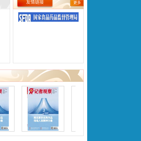
友情链接
更多
市级
媒
佘志