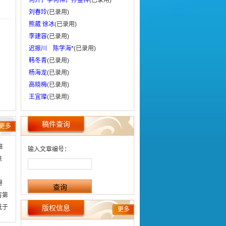
何开，李何伟，孙金祥
(已录用)
刘春玲
(已录用)
熊葳 徐冰
(已录用)
李建容
(已录用)
迟振川 陈学海*
(已录用)
韩冬青
(已录用)
杨海龙
(已录用)
高晓梅
(已录用)
王宜璨
(已录用)
稿件查询
更多
准
输入文章编号：
联
）
得
害第
低于
版权信息
更多