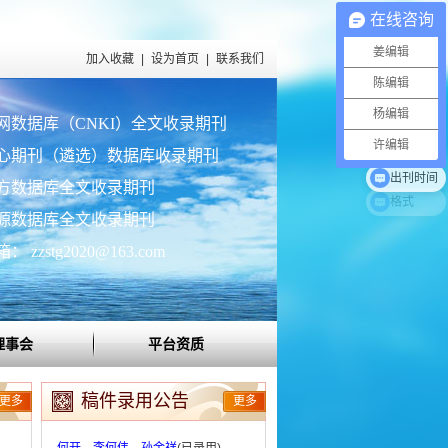
在线咨询
姜编辑
加入收藏
|
设为首页
|
联系我们
陈编辑
杨编辑
网数据库（CNKI）全文收录期刊
许编辑
心期刊（遴选）数据库收录期刊
方数据库全文收录期刊
出刊时间
源数据库全文收录期刊
 zzstg2020@163.com
理事会
平台资质
稿件录用公告
更多
更多