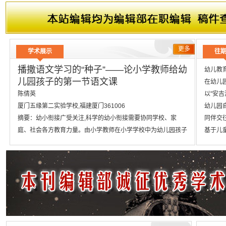
文章题目
投标压价的分析及其对策
文章题目
普通外科手术患者医院感染与手术室护理
更多
学术展示
往
播撒语文学习的“种子”——论小学教师给幼
幼儿教
儿园孩子的第一节语文课
在幼儿园
陈倩英
以"安吉
厦门五缘第二实验学校,福建厦门361006
幼儿园自
摘要：幼小衔接广受关注,科学的幼小衔接需要协同学校、家
同伴交往
庭、社会各方教育力量。由小学教师在小学学校中为幼儿园孩子
基于儿童
集体上一堂语文课,在学生心中播散语文学习的“种子”,教师应精
幼儿阅读
心设计教学内容,以互动性口令,培养学生语文学习习惯;以游戏化
语文教
教学,对学生渗透语文学习方法;以多样化评价,提升学生语文学习
小学语文
兴趣。
双新背景
关键词：
初中英语
幼小衔接语文学习习惯方法兴趣
“双减”
在线出版日期：
小学高年