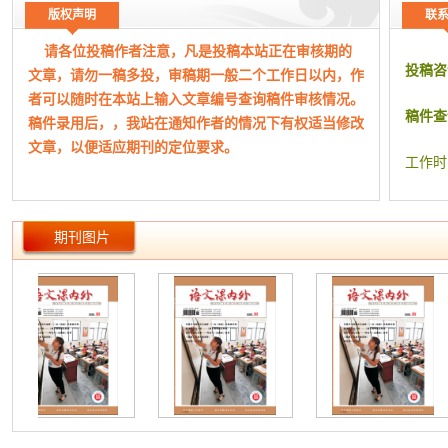
2022-11-01 （万方平台首次上网日期，不代表论文的发表时
基于核心
版权声明
联
间）
“双减”
请各位投稿作者注意，凡是投稿本站正在审核期的
页数：
探究新课
投稿咨
文章，请勿一稿多投，审稿期一般二个工作日以内，作
3 (7-9)
中学语
者可以随时在本站上输入文章编号查询稿件审核情况。
新课标下
稿件查
稿件录用后，，我站在通知作者的情况下有权适当修改
新课程理
文章，以便适应期刊的定位要求。
基于生命
工作时
大单元视
立足实
究 (58
期刊图片
论微型日
特殊教育
小学高级
学习任
张茹
高考交际
基于“双
试论信
冯晓玲