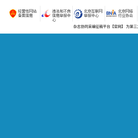
核心素
沈悟君
核心素养
小班化
杂志协同采编征稿平台【官网】 为第三
语文课
红娟
浅谈小学
高中语文
学习任务
陈琳
双减背景
新课改背
染
浅谈小学
智慧作业
小梅
教材教
基于“双
如何做好