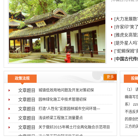
[
中国古代传统书院
[大力发展数
[许家印“笑
[雅虎女高管加
[是外星人吗
[“蛇蝎保姆
[
中国古代传
更多
政策法规
投
（1）
文章题目
城镇低效用地问题及开发对策初探
确填写
文章题目
园林绿化施工中技术管理初探
系） z
文章题目
打造“人性化”宜居园林城市空间环境―
不违反
文章题目
浅谈桥梁工程施工测量要点
的原创
三方的
文章题目
关于做好2015年稀土行业两化融合示范项目
用稿标
文章题目
论公路工程中隧道施工技术