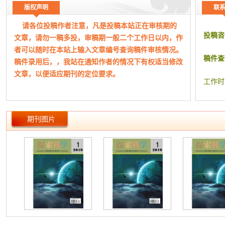
浅谈小微
版权声明
联
【关键词】
水质监测结果
合理性检验
纠错
张卜从
请各位投稿作者注意，凡是投稿本站正在审核期的
影响重介
投稿咨
文章，请勿一稿多投，审稿期一般二个工作日以内，作
山地烟区
者可以随时在本站上输入文章编号查询稿件审核情况。
典型设施
稿件查
稿件录用后，，我站在通知作者的情况下有权适当修改
颖
文章，以便适应期刊的定位要求。
绿色化学
工作时
探究计量
处处留意
戴红英
期刊图片
关于提高
房产档案
互联网+
广播电视
新社会提
四川盆
天宝R
(26)张
空压站设