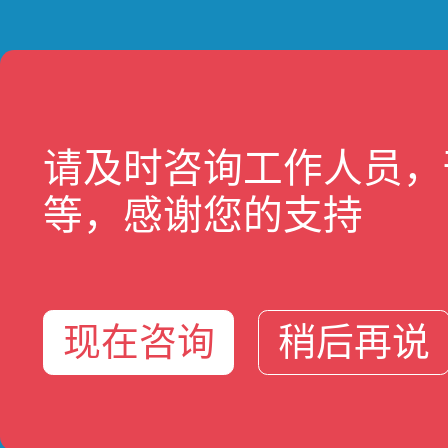
IEC6
继电保护
浅谈关于
大型火电
变电站智
系统思维
220k
请及时咨询工作人员，
火电厂发
浅谈如何
等，感谢您的支持
阳炜伟
农网配电
浅谈电力
25Hz
解析火电
现在咨询
稍后再说
对10k
柳洋
节能路灯
试论数控
长青