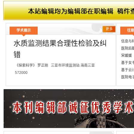
文章题目
投标压价的分析及其对策
文章题目
普通外科手术患者医院感染与手术室护理
更多
学术展示
往
信息与
水质监测结果合理性检验及纠
医院后
错
宋媛媛
基于女书
《探索科学》
罗正刚
三亚市环境监测站
海南三亚
基于云计
572000
医院电子
调频广播
摘 要：
伴随着现代工业的发展和可持续发展战略的双向运作,环
数控设备
进行环境保护刻不容缓.提到环境保护,就离不开对大气、水、土
交互式
人们的生存、生活、生产都息息相关,因而利用现代化新兴技术对
欣欣
有重大的意义.本文简要介绍了我国水资源的污染情况,阐述了水
探讨电
国水体污染的控制工程提供一定的借鉴.
浅谈我
新形势下
【分 类】
>
>
>
【工业技术】
建筑科学
建筑基础科学
其他科学技