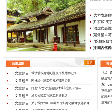
[
中国古代传统书院
[大力发展数
[许家印“笑
[雅虎女高管加
[是外星人吗
[“蛇蝎保姆
[
中国古代传
更多
政策法规
投
（1）
文章题目
城镇低效用地问题及开发对策初探
确填写
文章题目
园林绿化施工中技术管理初探
系） z
文章题目
打造“人性化”宜居园林城市空间环境―
不违反
文章题目
浅谈桥梁工程施工测量要点
的原创
三方的
文章题目
关于做好2015年稀土行业两化融合示范项目
用稿标
文章题目
论公路工程中隧道施工技术