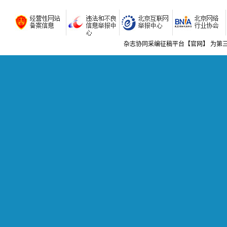
矿区水文
可控源
浅谈兴国
企业电解
杂志协同采编征稿平台【官网】 为第
地质与
液相色
(33)王
林业可持
公路工程
缅甸达
丁玉亮
崤山地区
论建筑工
论商品混
科学与
高职院校
有线数字
论有线数
简析工程